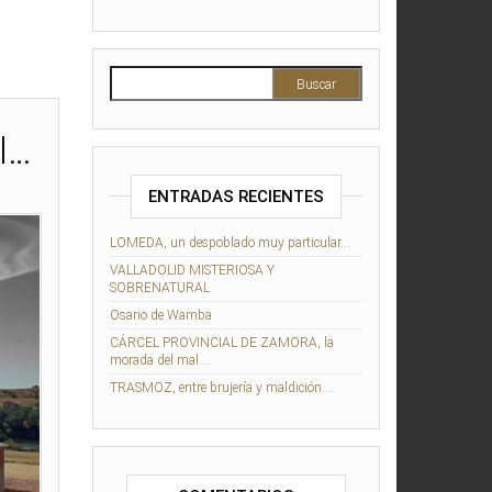
Buscar:
l…
ENTRADAS RECIENTES
LOMEDA, un despoblado muy particular…
VALLADOLID MISTERIOSA Y
SOBRENATURAL
Osario de Wamba
CÁRCEL PROVINCIAL DE ZAMORA, la
morada del mal…
TRASMOZ, entre brujería y maldición…