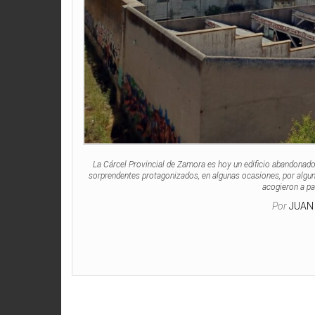
La Cárcel Provincial de Zamora es hoy un edificio abandonado
sorprendentes protagonizados, en algunas ocasiones, por algu
acogieron a p
Por
JUAN