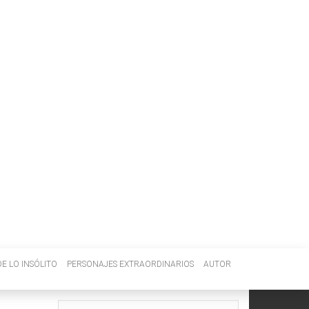
E LO INSÓLITO
PERSONAJES EXTRAORDINARIOS
AUTOR