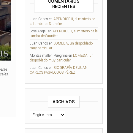
COMENTARIOS
RECIENTES
Juan Carlos
en
APENDICE II, el misterio de
la tumba de Saunière…
Jose Angel.
en
APENDICE II, el misterio de la
tumba de Saunière…
Juan Carlos
en
LOMEDA, un despoblado
muy particular…
Montse mallen Peregrina
en
LOMEDA, un
despoblado muy particular…
Juan Carlos
en
BIOGRAFÍA DE JUAN
mente
CARLOS PASALODOS PÉREZ
celes,
ARCHIVOS
Archivos