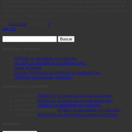
Existe en Madrid una calle cuyo nombre encierra una macabra leyenda. La Calle de
la Cabeza se sitúa en el corazón del barrio de Lavapiés y avanza desde la Calle del
Ave María hasta la Calle Jesús y María. El macabro suceso que la dio nombre es el
siguiente: En el Siglo XVI, vivía en…
Por
Juan Carlos
3 julio, 2018
0
Leer más
Buscar:
Entradas recientes
LOMEDA, un despoblado muy particular…
VALLADOLID MISTERIOSA Y SOBRENATURAL
Osario de Wamba
CÁRCEL PROVINCIAL DE ZAMORA, la morada del mal…
TRASMOZ, entre brujería y maldición…
Comentarios recientes
Juan Carlos
en
APENDICE II, el misterio de la tumba de Saunière…
Jose Angel.
en
APENDICE II, el misterio de la tumba de Saunière…
Juan Carlos
en
LOMEDA, un despoblado muy particular…
Montse mallen Peregrina
en
LOMEDA, un despoblado muy particular…
Juan Carlos
en
BIOGRAFÍA DE JUAN CARLOS PASALODOS PÉREZ
Archivos