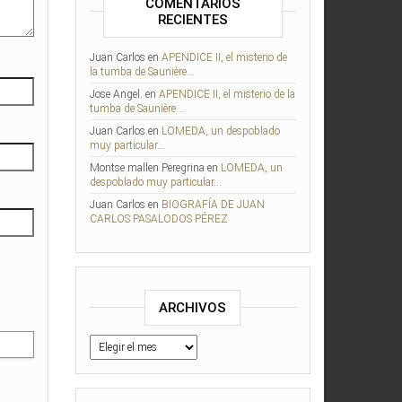
COMENTARIOS
RECIENTES
Juan Carlos
en
APENDICE II, el misterio de
la tumba de Saunière…
Jose Angel.
en
APENDICE II, el misterio de la
tumba de Saunière…
Juan Carlos
en
LOMEDA, un despoblado
muy particular…
Montse mallen Peregrina
en
LOMEDA, un
despoblado muy particular…
Juan Carlos
en
BIOGRAFÍA DE JUAN
CARLOS PASALODOS PÉREZ
ARCHIVOS
Archivos