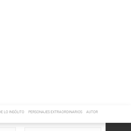
E LO INSÓLITO
PERSONAJES EXTRAORDINARIOS
AUTOR