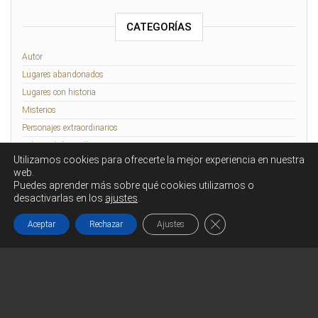
CATEGORÍAS
Autor
Lugares abandonados
Lugares con historia
Misterios
Personajes extraordinarios
Relatos de lo Insólito
Utilizamos cookies para ofrecerte la mejor experiencia en nuestra
Rennes-le-Château
web.
Puedes aprender más sobre qué cookies utilizamos o
desactivarlas en los
ajustes
.
Funciona gracias a
WordPress
|
Tema:
Head Blog
Cerrar el banner de co
Aceptar
Rechazar
Ajustes