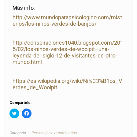
Más info:
http://www.mundoparapsicologico.com/mist
erios/los-ninos-verdes-de-banjos/
http://conspiraciones1040.blogspot.com/201
5/02/los-ninos-verdes-de-woolpit–una-
leyenda-del-siglo-12-de-visitantes-de-otro-
mundo.html
https://es.wikipedia.org/wiki/Ni%C3%B1os_V
erdes_de_Woolpit
Compártelo:
H
H
a
a
z
z
c
c
l
l
i
i
Categoría
Personajes extraordinarios
c
c