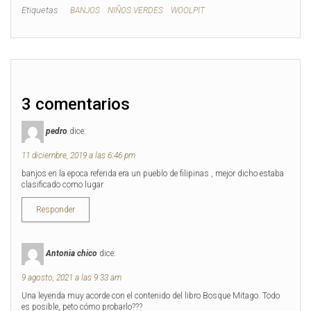
p
p
Etiquetas
BANJOS
NIÑOS VERDES
WOOLPIT
a
a
r
r
a
a
c
c
o
o
m
m
p
p
a
a
r
r
t
t
3 comentarios
i
i
r
r
e
e
pedro
dice:
n
n
T
F
w
a
11 diciembre, 2019 a las 6:46 pm
i
c
t
e
banjos en la epoca referida era un pueblo de filipinas , mejor dicho estaba
t
b
clasificado como lugar
e
o
r
o
(
k
Responder
S
(
e
S
a
e
b
a
r
b
Antonia chico
dice:
e
r
e
e
n
e
9 agosto, 2021 a las 9:33 am
u
n
n
u
Una leyenda muy acorde con el contenido del libro Bosque Mitago. Todo
a
n
es posible, peto cómo probarlo???