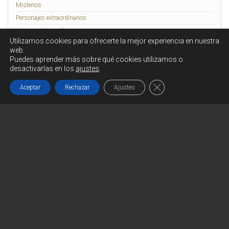
Misterios
Personajes extraordinarios
Relatos de lo Insólito
Utilizamos cookies para ofrecerte la mejor experiencia en nuestra
Rennes-le-Château
web.
Puedes aprender más sobre qué cookies utilizamos o
desactivarlas en los
ajustes
.
Funciona gracias a
WordPress
|
Tema:
Head Blog
Cerrar el banner de c
Aceptar
Rechazar
Ajustes