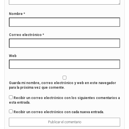
e
e
n
e
u
n
n
u
Nombre
*
a
n
v
a
e
v
n
e
t
n
Correo electrónico
*
a
t
n
a
a
n
n
a
u
n
e
u
Web
v
e
a
v
)
a
)
Guarda mi nombre, correo electrónico y web en este navegador
para la próxima vez que comente.
Recibir un correo electrónico con los siguientes comentarios a
esta entrada.
Recibir un correo electrónico con cada nueva entrada.