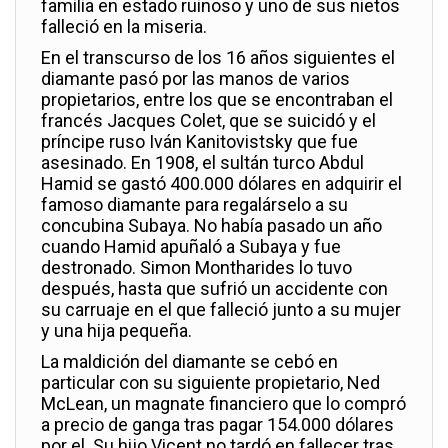
familia en estado ruinoso y uno de sus nietos
falleció en la miseria.
En el transcurso de los 16 años siguientes el
diamante pasó por las manos de varios
propietarios, entre los que se encontraban el
francés Jacques Colet, que se suicidó y el
príncipe ruso Iván Kanitovistsky que fue
asesinado. En 1908, el sultán turco Abdul
Hamid se gastó 400.000 dólares en adquirir el
famoso diamante para regalárselo a su
concubina Subaya. No había pasado un año
cuando Hamid apuñaló a Subaya y fue
destronado. Simon Montharides lo tuvo
después, hasta que sufrió un accidente con
su carruaje en el que falleció junto a su mujer
y una hija pequeña.
La maldición del diamante se cebó en
particular con su siguiente propietario, Ned
McLean, un magnate financiero que lo compró
a precio de ganga tras pagar 154.000 dólares
por el. Su hijo Vicent no tardó en fallecer tras