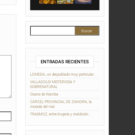
Buscar:
ENTRADAS RECIENTES
LOMEDA, un despoblado muy particular…
VALLADOLID MISTERIOSA Y
SOBRENATURAL
Osario de Wamba
CÁRCEL PROVINCIAL DE ZAMORA, la
morada del mal…
TRASMOZ, entre brujería y maldición…