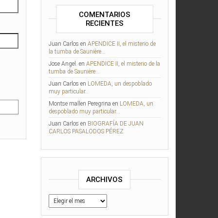
COMENTARIOS
RECIENTES
Juan Carlos
en
APENDICE II, el misterio de
la tumba de Saunière…
Jose Angel.
en
APENDICE II, el misterio de la
tumba de Saunière…
Juan Carlos
en
LOMEDA, un despoblado
muy particular…
Montse mallen Peregrina
en
LOMEDA, un
despoblado muy particular…
Juan Carlos
en
BIOGRAFÍA DE JUAN
CARLOS PASALODOS PÉREZ
ARCHIVOS
Archivos