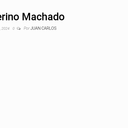
erino Machado
Por
JUAN CARLOS
o, 2024
0