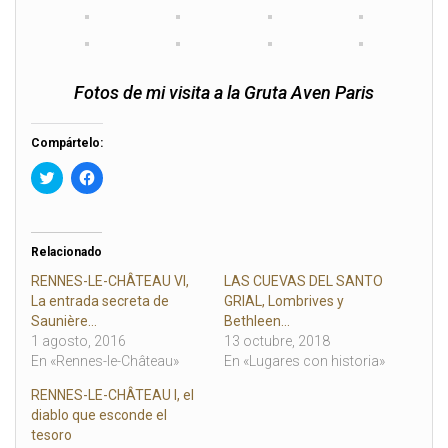
Fotos de mi visita a la Gruta Aven Paris
Compártelo:
H
H
a
a
z
z
c
c
l
l
i
i
c
c
Relacionado
p
p
a
a
RENNES-LE-CHÂTEAU VI,
LAS CUEVAS DEL SANTO
r
r
La entrada secreta de
GRIAL, Lombrives y
a
a
c
c
Saunière…
Bethleen…
o
o
1 agosto, 2016
13 octubre, 2018
m
m
p
p
En «Rennes-le-Château»
En «Lugares con historia»
a
a
r
r
RENNES-LE-CHÂTEAU I, el
t
t
i
i
diablo que esconde el
r
r
e
e
tesoro
n
n