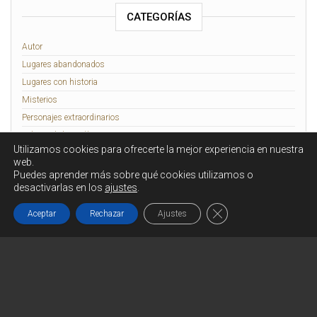
CATEGORÍAS
Autor
Lugares abandonados
Lugares con historia
Misterios
Personajes extraordinarios
Relatos de lo Insólito
Utilizamos cookies para ofrecerte la mejor experiencia en nuestra
Rennes-le-Château
web.
Puedes aprender más sobre qué cookies utilizamos o
desactivarlas en los
ajustes
.
Funciona gracias a
WordPress
|
Tema:
Head Blog
Cerrar el banner de c
Aceptar
Rechazar
Ajustes